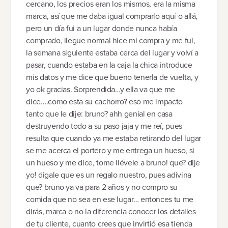
cercano, los precios eran los mismos, era la misma
marca, así que me daba igual comprarlo aquí o allá,
pero un día fui a un lugar donde nunca había
comprado, llegue normal hice mi compra y me fui,
la semana siguiente estaba cerca del lugar y volví a
pasar, cuando estaba en la caja la chica introduce
mis datos y me dice que bueno tenerla de vuelta, y
yo ok gracias. Sorprendida…y ella va que me
dice….como esta su cachorro? eso me impacto
tanto que le dije: bruno? ahh genial en casa
destruyendo todo a su paso jaja y me reí, pues
resulta que cuando ya me estaba retirando del lugar
se me acerca el portero y me entrega un hueso, si
un hueso y me dice, tome llévele a bruno! que? dije
yo! digale que es un regalo nuestro, pues adivina
que? bruno ya va para 2 años y no compro su
comida que no sea en ese lugar… entonces tu me
dirás, marca o no la diferencia conocer los detalles
de tu cliente, cuanto crees que invirtió esa tienda