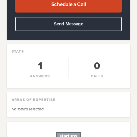
Schedule a Call
Send Message
STATS
1
0
ANSWERS
CALLS
AREAS OF EXPERTISE
No topics selected.